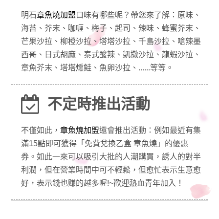
明石
章魚燒加盟
口味有哪些呢？帶您來了解：原味、
海苔、芥末、咖喱、梅子、起司、辣味、蜂蜜芥末、
芒果沙拉、柳橙沙拉、塔塔沙拉、千島沙拉、嗆辣墨
西哥、日式胡麻、泰式酸辣、凱撒沙拉、龍蝦沙拉、
章魚芥末、塔塔燻鮭、魚卵沙拉、......等等。
不定時推出活動
不僅如此，
章魚燒加盟
還會推出活動：例如最近有集
滿15點即可獲得「免費兌換乙盒 章魚燒」的優惠
券。如此一來可以吸引大批的人潮購買，誘人的對半
利潤，但在營業時間中可不輕鬆，但愈忙表示生意愈
好，表示錢也赚的越多喔!~歡迎熱血青年加入！