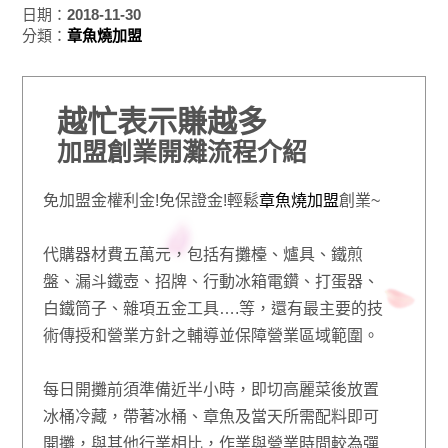
日期：
2018-11-30
分類：
章魚燒加盟
越忙表示賺越多
加盟創業開灘流程介紹
免加盟金權利金!免保證金!輕鬆
章魚燒加盟
創業~
代購器材費五萬元，包括有攤檯、爐具、鐵煎
盤、漏斗鐵壺、招牌、行動冰箱電鑽、打蛋器、
白鐵筒子、雜項五金工具….等，還有最主要的技
術傳授和營業方針之輔導並保障營業區域範圍。
每日開攤前須準備近半小時，即切高麗菜後放置
冰桶冷藏，帶著冰桶、章魚及當天所需配料即可
開攤，與其他行業相比，作業與營業時間較為彈