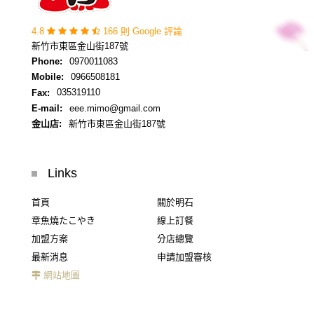
4.8
166 則 Google 評論
新竹市東區金山街187號
Phone:
0970011083
Mobile:
0966508181
Fax:
035319110
E-mail:
eee.mimo@gmail.com
金山店:
新竹市東區金山街187號
Links
首頁
關於明石
章魚燒たこやき
線上訂餐
加盟方案
分店總覽
最新消息
申請加盟審核
網站地圖