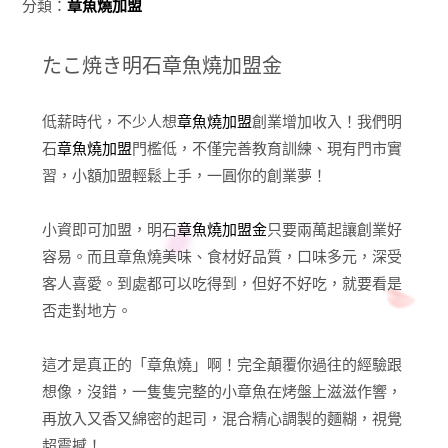
分類：
章魚燒加盟
たこ焼き明石章魚燒加盟金
低薪時代，不少人想
章魚燒加盟
創業增加收入！我們明
石
章魚燒加盟
門檻低，不僅完善教育訓練、現有門市實
習，小額加盟輕鬆上手，一圓你的創業夢！
小資即可加盟，明石
章魚燒加盟金
只要兩萬起讓創業好
容易。而且章魚燒美味、食材好品質，口味多元，深受
客人喜愛。到處都可以吃得到，但好不好吃，就要看是
否走對地方。
這才是真正的「章魚燒」啊！完全顛覆你過往的經驗跟
想像，沒錯，一隻隻完整的小章魚在烤盤上滋滋作響，
再放入又香又綿密的起司，混合精心調製的麵糊，視覺
超震撼！