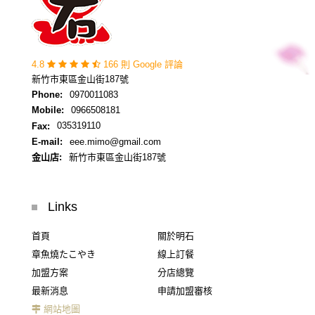
4.8
166 則 Google 評論
新竹市東區金山街187號
Phone:
0970011083
Mobile:
0966508181
Fax:
035319110
E-mail:
eee.mimo@gmail.com
金山店:
新竹市東區金山街187號
Links
首頁
關於明石
章魚燒たこやき
線上訂餐
加盟方案
分店總覽
最新消息
申請加盟審核
網站地圖