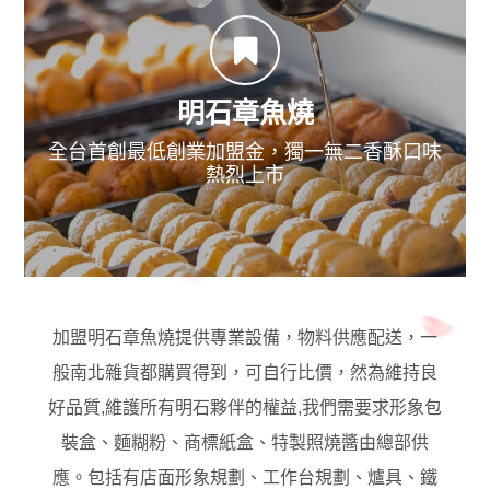
明石章魚燒
全台首創最低創業加盟金，獨一無二香酥口味
熱烈上市
述敘述
加盟明石章魚燒提供專業設備，物料供應配送，一
般南北雜貨都購買得到，可自行比價，然為維持良
好品質,維護所有明石夥伴的權益,我們需要求形象包
裝盒、麵糊粉、商標紙盒、特製照燒醬由總部供
應。包括有店面形象規劃、工作台規劃、爐具、鐵