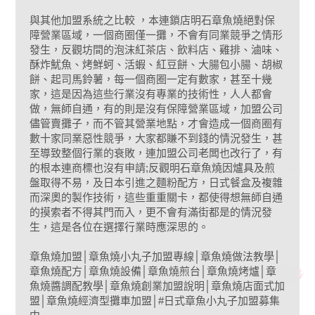
與其他加盟系統之比較 ，本連鎖店明石章魚燒絕對保
障營業區域，一個商圈僅一攤，不會有同業競爭之情形
發生，反觀坊間的泡沫紅茶店、飲料店、雞排、滷味、
酥炸魷魚、烤鮮蚵、活蝦、紅豆餅、大腸包小腸、胡椒
餅、起司馬鈴薯，每一個商圈一定有數家，甚至十幾
家，這是因為這些行業沒有專業的技術性，人人都會
做，無師自通，有的則是沒有保障營業區域，加盟公司
儘管賣攤子，而不管其營業地點，才會造成一個商圈有
數十家同業惡性競爭，大家都賺不到錢的情況發生，甚
至導致整個行業的衰敗，連加盟公司老闆也改行了，有
的根本連商標也沒有申請;反觀明石章魚燒因爐具及煎
盤取得不易，及日本引進之麵粉配方，日式餐盒及複雜
而深奧的製作技術，這些重重關卡，都使得想無師自通
的摸索者不得其門而入，更不會有滿街都是的情況發
生，這是各位在選擇行業時應深思的。
章魚燒加盟│章魚燒小丸子加盟專線│章魚燒做法教學│
章魚燒配方│章魚燒設備│章魚燒煎台│章魚燒烤爐│章
魚燒醬調配教學│章魚燒創業加盟說明│章魚燒店面式加
盟│章魚燒經濟型攤車加盟│#日式章魚小丸子加盟募集