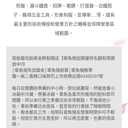
煎盤、漏斗鐵壺、招牌、電鑽、打蛋器、白鐵筒
子、雜項五金工具、形象制服、宣傳單….等，還有
最主要的技術傳授和營業方針之輔導並保障營業區
域範圍。
首創最低創業金輕鬆開店【章魚燒加盟優待名額有限開
放中!!】
│章魚燒免加盟金│章魚燒創業│章魚燒教學
獨一無二香酥口味熱烈上市商標註冊01435197號
每日在開攤前準備約半小時，即切高麗菜，然後放置小
冰箱中冷藏，帶著冰箱。章魚及當天所需用的配料即可
開攤，所以本行業之準備功夫非常輕鬆，不像其他小
吃，事前準備功夫很長，甚至有的行業除了睡眼時間
外，根本都在工作，但明石章魚燒在營業時間中可不輕
鬆，但愈忙表示生意愈好，所以再怎麼累，也累的很高
興。