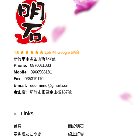
4.8
166 則 Google 評論
新竹市東區金山街187號
Phone:
0970011083
Mobile:
0966508181
Fax:
035319110
E-mail:
eee.mimo@gmail.com
金山店:
新竹市東區金山街187號
Links
首頁
關於明石
章魚燒たこやき
線上訂餐