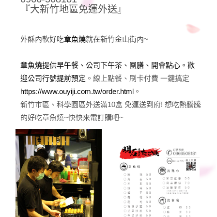
『大新竹地區免運外送』
外酥內軟好吃
章魚燒
就在新竹金山街內~
章魚燒提供早午餐、公司下午茶、團膳、開會點心。歡
迎公司行號提前預定
。線上點餐、刷卡付費 一鍵搞定
https://www.ouyiji.com.tw/order.html
。
新竹市區、科學園區外送滿10盒 免運送到府! 想吃熱騰騰
的好吃章魚燒~快快來電訂購吧~