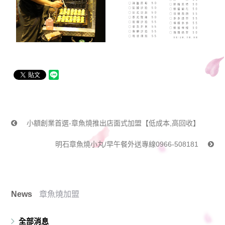
小額創業首選-章魚燒推出店面式加盟【低成本,高回收】
明石章魚燒小丸/早午餐外送專線0966-508181
News
章魚燒加盟
全部消息