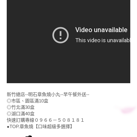
新竹總店--明石章魚燒小丸--早午餐外送--
◎市區、園區滿10盒
◎竹北滿30盒
◎湖口滿40盒
快速訂購專線０９６６－５０８１８１
●TOP.章魚燒【口味超級多選擇】