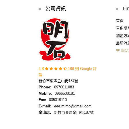
公司資訊
Li
首頁
章魚燒
加盟方
最新消
網站
4.8
166 則 Google 評
論
新竹市東區金山街187號
Phone:
0970011083
Mobile:
0966508181
Fax:
035319110
E-mail:
eee.mimo@gmail.com
金山店:
新竹市東區金山街187號