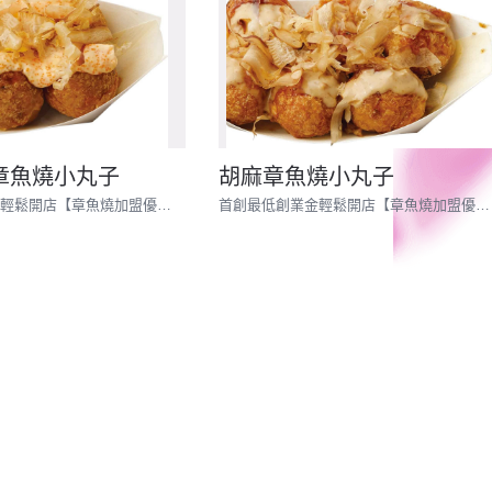
章魚燒小丸子
胡麻章魚燒小丸子
首創最低創業金輕鬆開店【章魚燒加盟優待名額有限開放中!!】 │章魚燒免加盟金│章魚燒創業│章魚燒教學
首創最低創業金輕鬆開店【章魚燒加盟優待名額有限開放中!!】 │章魚燒免加盟金│章魚燒創業│章魚燒教學