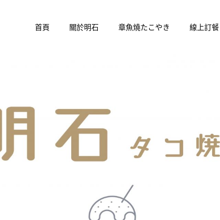
首頁
關於明石
章魚燒たこやき
線上訂餐