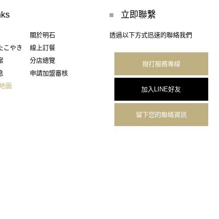
nks
立即聯繫
關於明石
透過以下方式迅速的聯絡我們
たこやき
線上訂餐
案
分店總覽
撥打服務專線
息
申請加盟審核
地圖
加入LINE好友
留下您的聯絡資訊