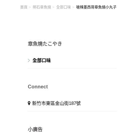
首頁
明石章魚燒
全部口味
嗆辣墨西哥章魚燒小丸子
章魚燒たこやき
全部口味
Connect
新竹市東區金山街187號
小廣告