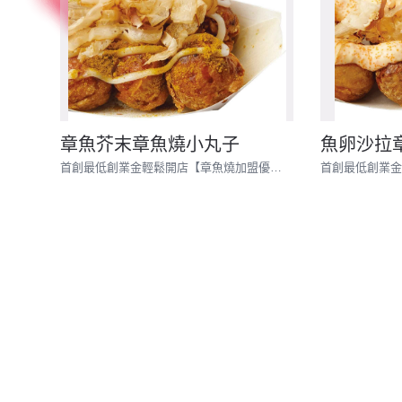
章魚芥末章魚燒小丸子
魚卵沙拉
首創最低創業金輕鬆開店【章魚燒加盟優待名額有限開放中!!】 │章魚燒免加盟金│章魚燒創業│章魚燒教學