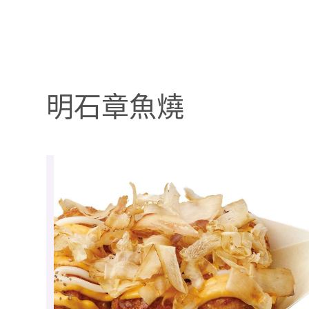
明石章魚燒