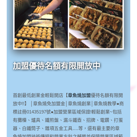
加盟優待名額有限開放中
首創最低創業金輕鬆開店【
章魚燒加盟
優待名額有限開
放中!!】 │章魚燒免加盟金│章魚燒創業│章魚燒教學●商
標註冊01435197號●加盟營業區域保證!輕鬆創業~包括
有攤檯、爐具、鐵煎盤、漏斗鐵壺、招牌、電鑽、打蛋
器、白鐵筒子、雜項五金工具….等，還有最主要的章
魚燒加盟技術傳授和營業方針之輔導並保障營業區域範