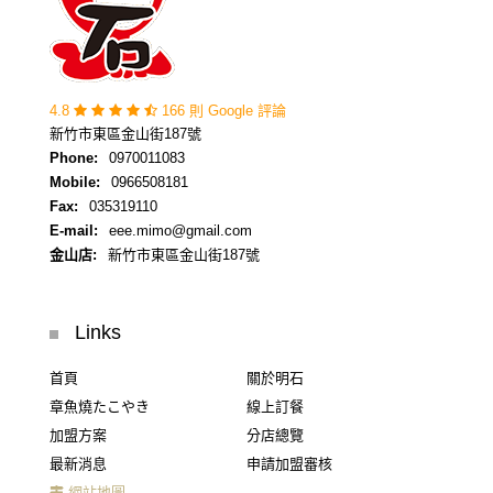
4.8
166 則 Google 評論
新竹市東區金山街187號
Phone:
0970011083
Mobile:
0966508181
Fax:
035319110
E-mail:
eee.mimo@gmail.com
金山店:
新竹市東區金山街187號
Links
首頁
關於明石
章魚燒たこやき
線上訂餐
加盟方案
分店總覽
最新消息
申請加盟審核
網站地圖