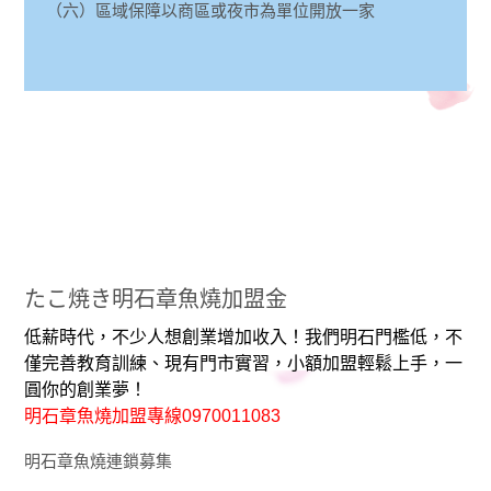
（六）區域保障以商區或夜市為單位開放一家
たこ焼き明石章魚燒加盟金
低薪時代，不少人想創業增加收入！我們明石門檻低，不
僅完善教育訓練、現有門市實習，小額加盟輕鬆上手，一
圓你的創業夢！
明石章魚燒加盟專線0970011083
明石章魚燒連鎖募集